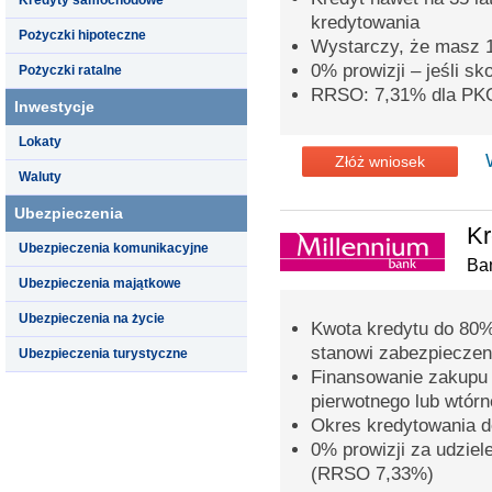
kredytowania
Pożyczki hipoteczne
Wystarczy, że masz 
0% prowizji – jeśli s
Pożyczki ratalne
RRSO: 7,31% dla PK
Inwestycje
Lokaty
Złóż wniosek
Waluty
Ubezpieczenia
Kr
Ubezpieczenia komunikacyjne
Ba
Ubezpieczenia majątkowe
Ubezpieczenia na życie
Kwota kredytu do 80%
stanowi zabezpieczen
Ubezpieczenia turystyczne
Finansowanie zakupu 
pierwotnego lub wtór
Okres kredytowania do
0% prowizji za udziel
(RRSO 7,33%)