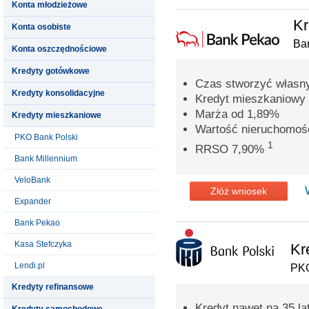
Konta młodzieżowe
Kr
Konta osobiste
Ba
Konta oszczędnościowe
Kredyty gotówkowe
Czas stworzyć własn
Kredyty konsolidacyjne
Kredyt mieszkaniowy 
Marża od 1,89%
Kredyty mieszkaniowe
Wartość nieruchomoś
PKO Bank Polski
1
RRSO 7,90%
Bank Millennium
VeloBank
Złóż wniosek
Expander
Bank Pekao
Kasa Stefczyka
Kr
Lendi.pl
PKO
Kredyty refinansowe
Kredyt nawet na 35 la
Kredyty samochodowe