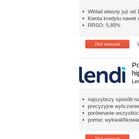
Wkład własny już od
Kwota kredytu nawet d
RRSO: 5,85%
Złóż wniosek
Po
hi
Len
najszybszy sposób na
precyzyjne wyliczenie
porównanie wszystkic
pomoc wykwalifikowa
Złóż wniosek