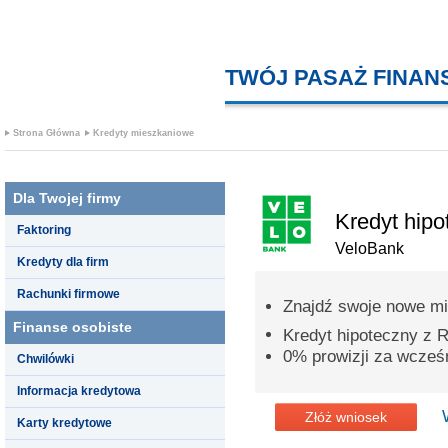
TWÓJ PASAŻ FINA
Strona Główna
Kredyty mieszkaniowe
Dla Twojej firmy
Kredyt hipo
Faktoring
VeloBank
Kredyty dla firm
Rachunki firmowe
Znajdź swoje nowe mi
Finanse osobiste
Kredyt hipoteczny z
0% prowizji za wcześn
Chwilówki
Informacja kredytowa
Złóż wniosek
Karty kredytowe