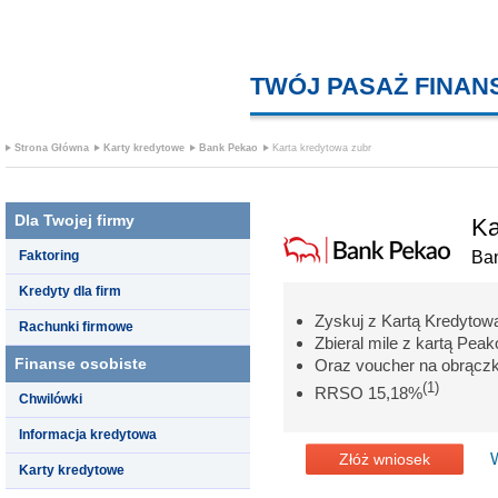
TWÓJ PASAŻ FINA
Strona Główna
Karty kredytowe
Bank Pekao
Karta kredytowa zubr
Dla Twojej firmy
Ka
Faktoring
Ba
Kredyty dla firm
Zyskuj z Kartą Kredytow
Rachunki firmowe
Zbieral mile z kartą Peak
Finanse osobiste
Oraz voucher na obrączkę
(1)
RRSO 15,18%
Chwilówki
Informacja kredytowa
Złóż wniosek
Karty kredytowe