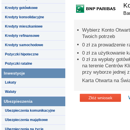
Ko
Kredyty gotówkowe
Ba
Kredyty konsolidacyjne
Kredyty mieszkaniowe
Wybierz Konto Otwart
Kredyty refinansowe
Twoich potrzeb
0 zł za prowadzenie 
Kredyty samochodowe
0 zł za użytkowanie 
Pożyczki hipoteczne
0 zł za wypłaty gotó
Pożyczki ratalne
na terenie Centrów Kl
przy wyborze jednej z 
Inwestycje
Karta Otwarta na Świa
Lokaty
Waluty
Złóż wniosek
Ubezpieczenia
Ubezpieczenia komunikacyjne
Ubezpieczenia majątkowe
Ubezpieczenia na życie