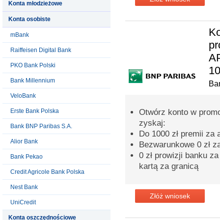
Konta młodzieżowe
Konta osobiste
Ko
mBank
p
Raiffeisen Digital Bank
AP
PKO Bank Polski
10
Bank Millennium
Ba
VeloBank
Erste Bank Polska
Otwórz konto w prom
zyskaj:
Bank BNP Paribas S.A.
Do 1000 zł premii za
Alior Bank
Bezwarunkowe 0 zł za
0 zł prowizji banku z
Bank Pekao
kartą za granicą
Credit Agricole Bank Polska
Nest Bank
Złóż wniosek
UniCredit
Konta oszczędnościowe