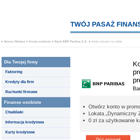
TWÓJ PASAŻ FINA
Strona Główna
Konta osobiste
Bank BNP Paribas S.A.
Konto otwarte na ciebie
Dla Twojej firmy
Ko
pr
Faktoring
pr
Kredyty dla firm
Ba
Rachunki firmowe
Finanse osobiste
Otwórz konto w promoc
Chwilówki
Lokata „Dynamiczny 
0 zł za użytkowanie k
Informacja kredytowa
Karty kredytowe
Złóż wniosek