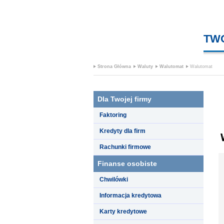
TW
Strona Główna
Waluty
Walutomat
Walutomat
Dla Twojej firmy
Faktoring
Kredyty dla firm
Rachunki firmowe
Finanse osobiste
Chwilówki
Informacja kredytowa
Karty kredytowe