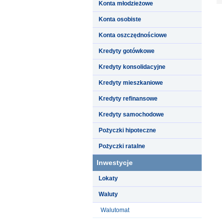
Konta młodzieżowe
Konta osobiste
Konta oszczędnościowe
Kredyty gotówkowe
Kredyty konsolidacyjne
Kredyty mieszkaniowe
Kredyty refinansowe
Kredyty samochodowe
Pożyczki hipoteczne
Pożyczki ratalne
Inwestycje
Lokaty
Waluty
Walutomat