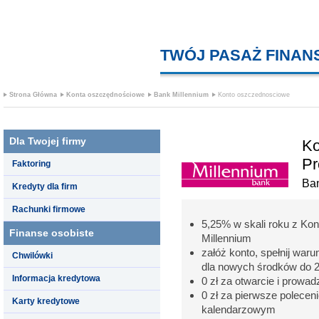
TWÓJ PASAŻ FINA
Strona Główna
Konta oszczędnościowe
Bank Millennium
Konto oszczednosciowe
Dla Twojej firmy
Ko
Pr
Faktoring
Ban
Kredyty dla firm
Rachunki firmowe
5,25% w skali roku z K
Finanse osobiste
Millennium
załóż konto, spełnij war
Chwilówki
dla nowych środków do 20
Informacja kredytowa
0 zł za otwarcie i prowad
0 zł za pierwsze polece
Karty kredytowe
kalendarzowym