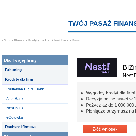
TWÓJ PASAŻ FINA
Strona Główna
Kredyty dla firm
Nest Bank
Biznest
Dla Twojej firmy
BIZn
Faktoring
Nest 
Kredyty dla firm
Raiffeisen Digital Bank
Wygodny kredyt dla firm!
Decyzja online nawet w 
Alior Bank
Pożycz aż do 1 000 000 z
Nest Bank
Pieniądze otrzymasz na 
eGotówka
Rachunki firmowe
Złóż wniosek