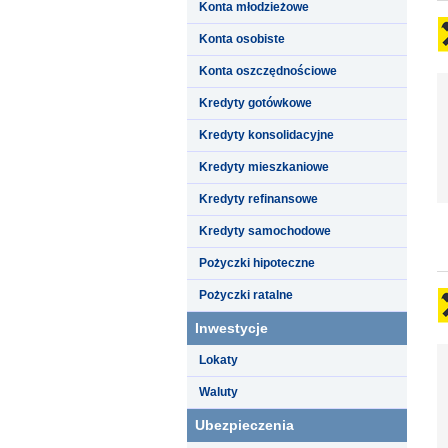
Konta młodzieżowe
Konta osobiste
Konta oszczędnościowe
Kredyty gotówkowe
Kredyty konsolidacyjne
Kredyty mieszkaniowe
Kredyty refinansowe
Kredyty samochodowe
Pożyczki hipoteczne
Pożyczki ratalne
Inwestycje
Lokaty
Waluty
Ubezpieczenia