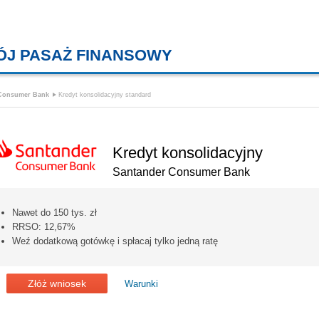
ÓJ PASAŻ FINANSOWY
KREDYTY MIESZKANIOWE, KONT
 Consumer Bank
Kredyt konsolidacyjny standard
Kredyt konsolidacyjny
Santander Consumer Bank
Nawet do 150 tys. zł
RRSO: 12,67%
Weź dodatkową gotówkę i spłacaj tylko jedną ratę
Złóż wniosek
Warunki