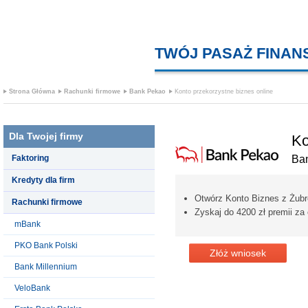
TWÓJ PASAŻ FINA
Strona Główna
Rachunki firmowe
Bank Pekao
Konto przekorzystne biznes online
Dla Twojej firmy
Ko
Faktoring
Ba
Kredyty dla firm
Otwórz Konto Biznes z Żub
Rachunki firmowe
Zyskaj do 4200 zł premii za
mBank
PKO Bank Polski
Złóż wniosek
Bank Millennium
VeloBank