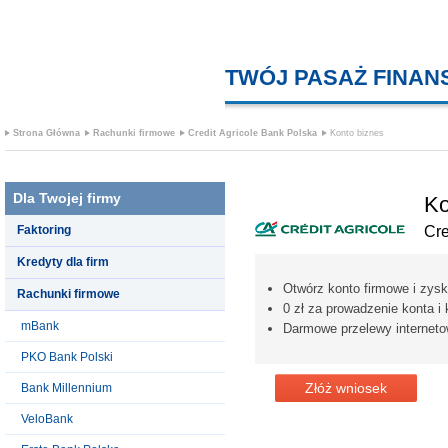
TWÓJ PASAŻ FINA
Strona Główna
Rachunki firmowe
Credit Agricole Bank Polska
Konto biznes
Dla Twojej firmy
Ko
Faktoring
Cre
Kredyty dla firm
Otwórz konto firmowe i zysk
Rachunki firmowe
0 zł za prowadzenie konta i 
mBank
Darmowe przelewy interneto
PKO Bank Polski
Złóż wniosek
Bank Millennium
VeloBank