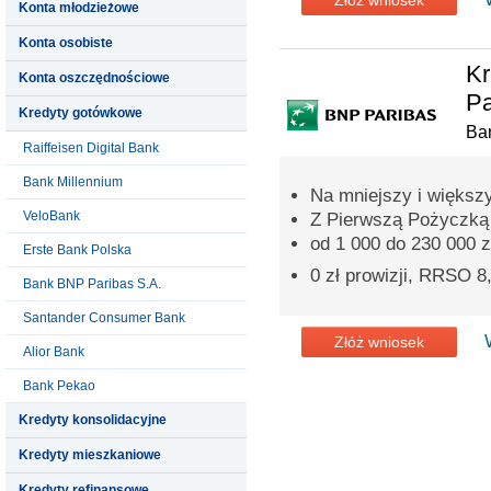
Złóż wniosek
Konta młodzieżowe
Konta osobiste
Kr
Konta oszczędnościowe
Pa
Kredyty gotówkowe
Ba
Raiffeisen Digital Bank
Bank Millennium
Na mniejszy i większ
VeloBank
Z Pierwszą Pożyczką p
od 1 000 do 230 000 z
Erste Bank Polska
0 zł prowizji, RRSO 
Bank BNP Paribas S.A.
Santander Consumer Bank
Złóż wniosek
Alior Bank
Bank Pekao
Kredyty konsolidacyjne
Kredyty mieszkaniowe
Kredyty refinansowe