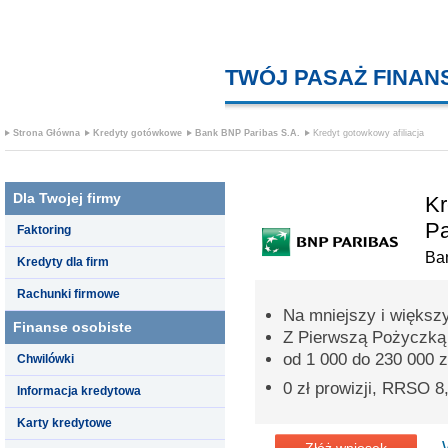
TWÓJ PASAŻ FINA
Strona Główna
Kredyty gotówkowe
Bank BNP Paribas S.A.
Kredyt gotowkowy afiliacja
Dla Twojej firmy
Kr
Pa
Faktoring
Ba
Kredyty dla firm
Rachunki firmowe
Na mniejszy i większ
Finanse osobiste
Z Pierwszą Pożyczką p
od 1 000 do 230 000 z
Chwilówki
0 zł prowizji, RRSO 
Informacja kredytowa
Karty kredytowe