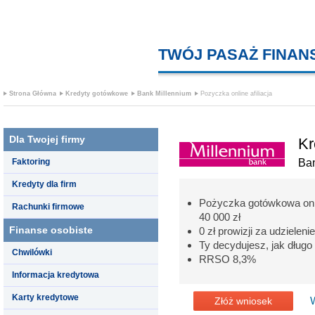
TWÓJ PASAŻ FINA
Strona Główna
Kredyty gotówkowe
Bank Millennium
Pozyczka online afiliacja
Dla Twojej firmy
Kr
Faktoring
Ban
Kredyty dla firm
Pożyczka gotówkowa onli
Rachunki firmowe
40 000 zł
Finanse osobiste
0 zł prowizji za udzieleni
Ty decydujesz, jak długo
Chwilówki
RRSO 8,3%
Informacja kredytowa
Karty kredytowe
Złóż wniosek