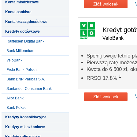
Konta młodzieżowe
Złóż wniosek
Konta osobiste
Konta oszczędnościowe
Kredyt got
Kredyty gotówkowe
VeloBank
Raiffeisen Digital Bank
Bank Millennium
Spełnij swoje letnie pl
VeloBank
Pierwszą ratę możesz
Kwota do 6 500 zł, ok
Erste Bank Polska
1
RRSO 17,8%
Bank BNP Paribas S.A.
Santander Consumer Bank
Złóż wniosek
Alior Bank
Bank Pekao
Kredyty konsolidacyjne
Kredyty mieszkaniowe
Kredyty refinansowe