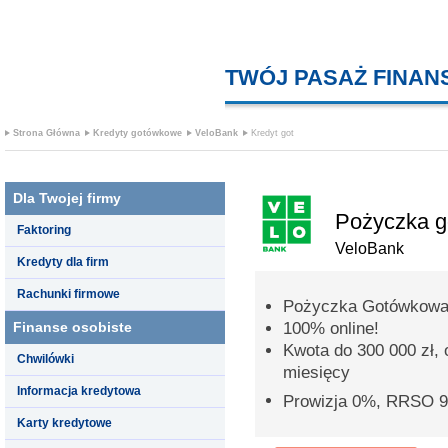
TWÓJ PASAŻ FINA
Strona Główna
Kredyty gotówkowe
VeloBank
Kredyt got
Dla Twojej firmy
Pożyczka 
Faktoring
VeloBank
Kredyty dla firm
Rachunki firmowe
Pożyczka Gotówkowa
Finanse osobiste
100% online!
Kwota do 300 000 zł,
Chwilówki
miesięcy
Informacja kredytowa
Prowizja 0%, RRSO 
Karty kredytowe