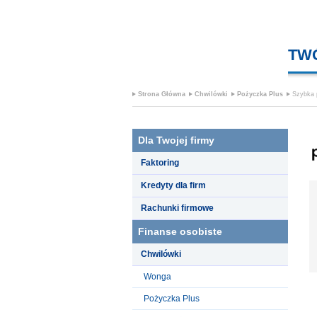
TW
Strona Główna
Chwilówki
Pożyczka Plus
Szybka 
Dla Twojej firmy
Faktoring
Kredyty dla firm
Rachunki firmowe
Finanse osobiste
Chwilówki
Wonga
Pożyczka Plus