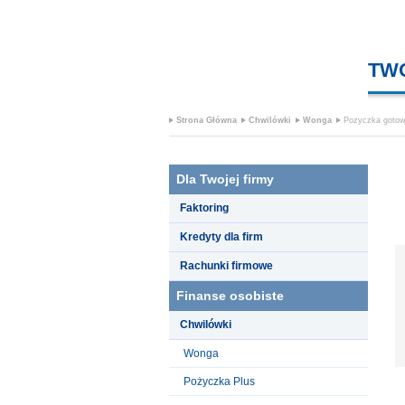
TW
Strona Główna
Chwilówki
Wonga
Pozyczka goto
Dla Twojej firmy
Faktoring
Kredyty dla firm
Rachunki firmowe
Finanse osobiste
Chwilówki
Wonga
Pożyczka Plus